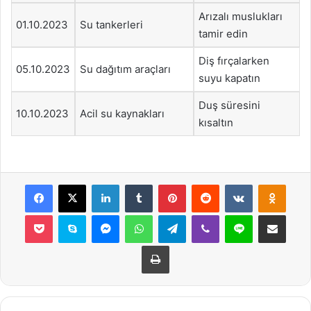
Arızalı muslukları
01.10.2023
Su tankerleri
tamir edin
Diş fırçalarken
05.10.2023
Su dağıtım araçları
suyu kapatın
Duş süresini
10.10.2023
Acil su kaynakları
kısaltın
Facebook
X
LinkedIn
Tumblr
Pinterest
Reddit
VKontakte
Odnok
Pocket
Skype
Messenger
WhatsApp
Telegram
Viber
Line
E-Posta ile payla
Yazdır