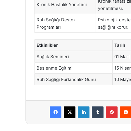
Kronik rahatsızl
Kronik Hastalık Yönetimi
yönetilmesi.
Ruh Sağlığı Destek
Psikolojik deste
Programları
sağlığını korur.
Etkinlikler
Tarih
Sağlık Semineri
01 Mart
Beslenme Eğitimi
15 Nisa
Ruh Sağlığı Farkındalık Günü
10 Mayı
Facebook
X
LinkedIn
Tumblr
Pintere