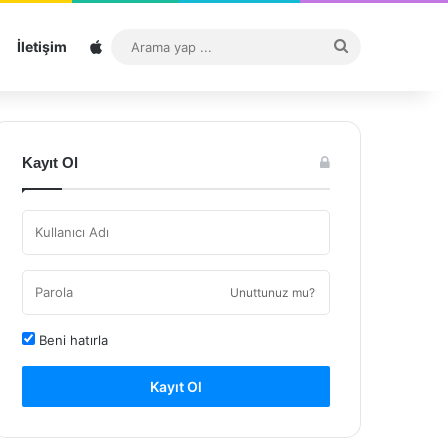
Sitemap
Arama
İletişim
yap
...
Kayıt Ol
Unuttunuz mu?
Beni hatırla
Kayıt Ol