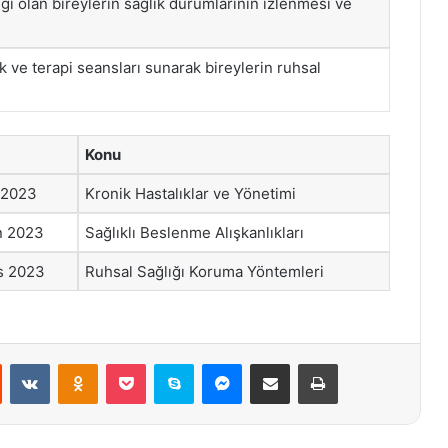
ığı olan bireylerin sağlık durumlarının izlenmesi ve
k ve terapi seansları sunarak bireylerin ruhsal
Konu
 2023
Kronik Hastalıklar ve Yönetimi
n 2023
Sağlıklı Beslenme Alışkanlıkları
s 2023
Ruhsal Sağlığı Koruma Yöntemleri
st
Reddit
VKontakte
Odnoklassniki
Pocket
Skype
Messenger
E-Posta ile paylaş
Yazdır