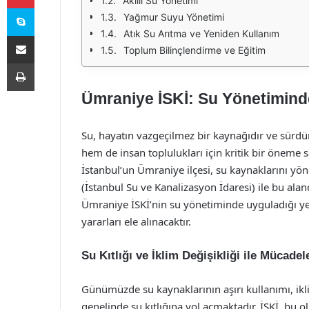
Akıllı Su Yönetimi
Skype
Yağmur Suyu Yönetimi
Atık Su Arıtma ve Yeniden Kullanım
E-Posta ile paylaş
Toplum Bilinçlendirme ve Eğitim
Yazdır
Ümraniye İSKİ: Su Yönetimind
Su, hayatın vazgeçilmez bir kaynağıdır ve sürdür
hem de insan toplulukları için kritik bir öneme s
İstanbul’un Ümraniye ilçesi, su kaynaklarını yön
(İstanbul Su ve Kanalizasyon İdaresi) ile bu ala
Ümraniye İSKİ’nin su yönetiminde uyguladığı ye
yararları ele alınacaktır.
Su Kıtlığı ve İklim Değişikliği ile Mücadel
Günümüzde su kaynaklarının aşırı kullanımı, ikli
genelinde su kıtlığına yol açmaktadır. İSKİ, bu o