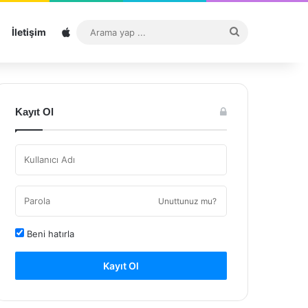
Sitemap
Arama
İletişim
yap
...
Kayıt Ol
Unuttunuz mu?
Beni hatırla
Kayıt Ol