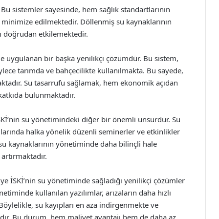
Bu sistemler sayesinde, hem sağlık standartlarının
minimize edilmektedir. Döllenmiş su kaynaklarının
nı doğrudan etkilemektedir.
e uygulanan bir başka yenilikçi çözümdür. Bu sistem,
ece tarımda ve bahçecilikte kullanılmakta. Bu sayede,
maktadır. Su tasarrufu sağlamak, hem ekonomik açıdan
atkıda bulunmaktadır.
SKİ’nin su yönetimindeki diğer bir önemli unsurdur. Su
rında halka yönelik düzenli seminerler ve etkinlikler
su kaynaklarının yönetiminde daha bilinçli hale
artırmaktadır.
e İSKİ’nin su yönetiminde sağladığı yenilikçi çözümler
önetiminde kullanılan yazılımlar, arızaların daha hızlı
Böylelikle, su kayıpları en aza indirgenmekte ve
adır. Bu durum, hem maliyet avantajı hem de daha az