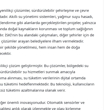
nilikçi çözümler, sürdürülebilir şehirleşme ve çevre
ır. Akıllı su yönetimi sistemleri, yağmur suyu hasadı,
endirme gibi alanlarda gerçekleştirilen projeler, yalnızca
manda doğal kaynakların korunması ve toplum sağlığının
r. İSKİ’nin bu alandaki çalışmaları, diğer şehirler için de
i çözümler arayan belediyelere ilham vermektedir.
 bir şekilde yönetilmesi, hem insan hem de doğa
cektir.
ilikçi çözüm geliştirmiştir. Bu çözümler, bölgedeki su
sürdürülebilir su hizmetleri sunmak amacıyla
anıma alınması, su tüketim verilerinin dijital ortamda
su tüketimi hedeflenmektedir. Bu teknoloji, kullanıcıların
siz tüketimi azaltmalarına olanak verir.
 diğer önemli inovasyonudur. Otomatik sensörler ve
alitesi anlık olarak izlenmekte ve olası kirlenme