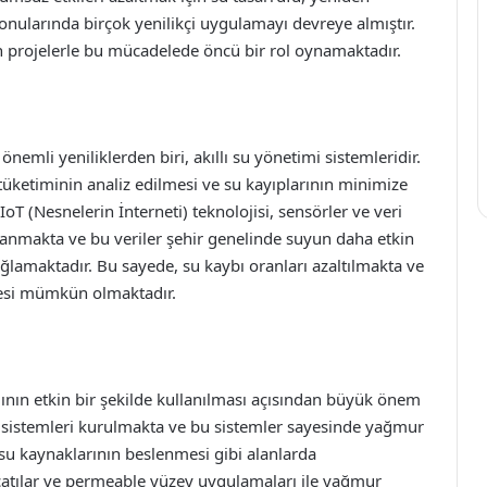
onularında birçok yenilikçi uygulamayı devreye almıştır.
n projelerle bu mücadelede öncü bir rol oynamaktadır.
emli yeniliklerden biri, akıllı su yönetimi sistemleridir.
 tüketiminin analiz edilmesi ve su kayıplarının minimize
IoT (Nesnelerin İnterneti) teknolojisi, sensörler ve veri
oplanmakta ve bu veriler şehir genelinde suyun daha etkin
ağlamaktadır. Bu sayede, su kaybı oranları azaltılmakta ve
mesi mümkün olmaktadır.
ının etkin bir şekilde kullanılması açısından büyük önem
 sistemleri kurulmakta ve bu sistemler sayesinde yağmur
 su kaynaklarının beslenmesi gibi alanlarda
 çatılar ve permeable yüzey uygulamaları ile yağmur