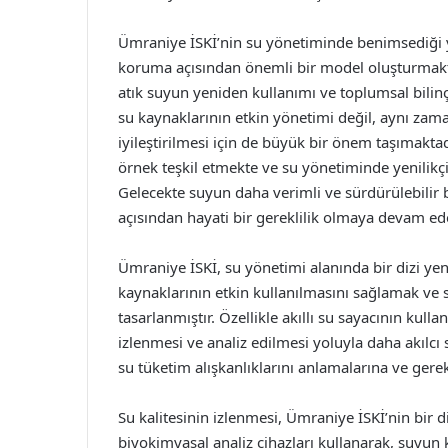
Ümraniye İSKİ’nin su yönetiminde benimsediği ye
koruma açısından önemli bir model oluşturmaktad
atık suyun yeniden kullanımı ve toplumsal bilinçl
su kaynaklarının etkin yönetimi değil, aynı za
iyileştirilmesi için de büyük bir önem taşımaktadı
örnek teşkil etmekte ve su yönetiminde yenilikç
Gelecekte suyun daha verimli ve sürdürülebilir
açısından hayati bir gereklilik olmaya devam ede
Ümraniye İSKİ, su yönetimi alanında bir dizi yen
kaynaklarının etkin kullanılmasını sağlamak ve 
tasarlanmıştır. Özellikle akıllı su sayacının kull
izlenmesi ve analiz edilmesi yoluyla daha akılcı 
su tüketim alışkanlıklarını anlamalarına ve gerek
Su kalitesinin izlenmesi, Ümraniye İSKİ’nin bir
biyokimyasal analiz cihazları kullanarak, suyun k