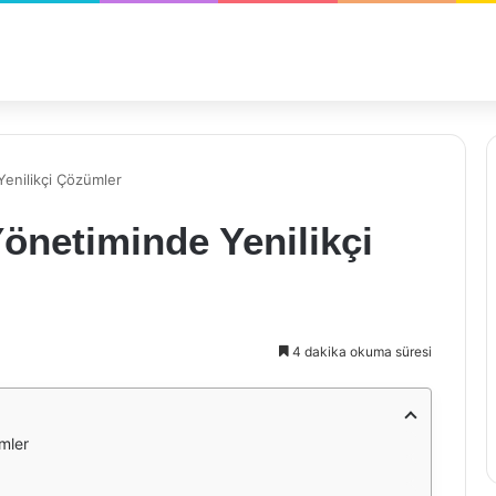
Yenilikçi Çözümler
önetiminde Yenilikçi
4 dakika okuma süresi
mler