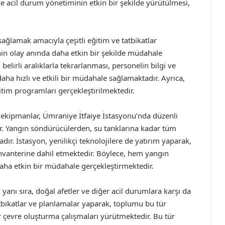
 ve acil durum yönetiminin etkin bir şekilde yürütülmesi,
ağlamak amacıyla çeşitli eğitim ve tatbikatlar
nin olay anında daha etkin bir şekilde müdahale
 belirli aralıklarla tekrarlanması, personelin bilgi ve
aha hızlı ve etkili bir müdahale sağlamaktadır. Ayrıca,
tim programları gerçekleştirilmektedir.
n ekipmanlar, Ümraniye İtfaiye İstasyonu’nda düzenli
r. Yangın söndürücülerden, su tanklarına kadar tüm
dır. İstasyon, yenilikçi teknolojilere de yatırım yaparak,
nvanterine dahil etmektedir. Böylece, hem yangın
ha etkin bir müdahale gerçekleştirmektedir.
yanı sıra, doğal afetler ve diğer acil durumlara karşı da
tatbikatlar ve planlamalar yaparak, toplumu bu tür
r çevre oluşturma çalışmaları yürütmektedir. Bu tür