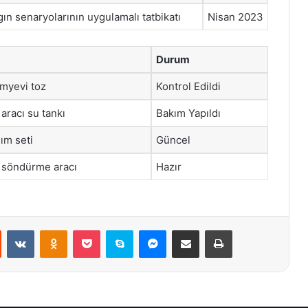
gın senaryolarının uygulamalı tatbikatı
Nisan 2023
Durum
imyevi toz
Kontrol Edildi
aracı su tankı
Bakım Yapıldı
dım seti
Güncel
 söndürme aracı
Hazır
st
Reddit
VKontakte
Odnoklassniki
Pocket
Skype
Messenger
E-Posta ile paylaş
Yazdır