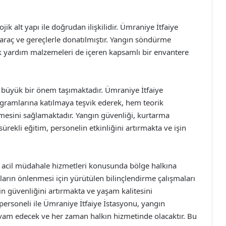
ojik alt yapı ile doğrudan ilişkilidir. Ümraniye İtfaiye
araç ve gereçlerle donatılmıştır. Yangın söndürme
ilk yardım malzemeleri de içeren kapsamlı bir envantere
de büyük bir önem taşımaktadır. Ümraniye İtfaiye
ogramlarına katılmaya teşvik ederek, hem teorik
emesini sağlamaktadır. Yangın güvenliği, kurtarma
rekli eğitim, personelin etkinliğini artırmakta ve işin
e acil müdahale hizmetleri konusunda bölge halkına
arın önlenmesi için yürütülen bilinçlendirme çalışmaları
in güvenliğini artırmakta ve yaşam kalitesini
 personeli ile Ümraniye İtfaiye İstasyonu, yangın
vam edecek ve her zaman halkın hizmetinde olacaktır. Bu