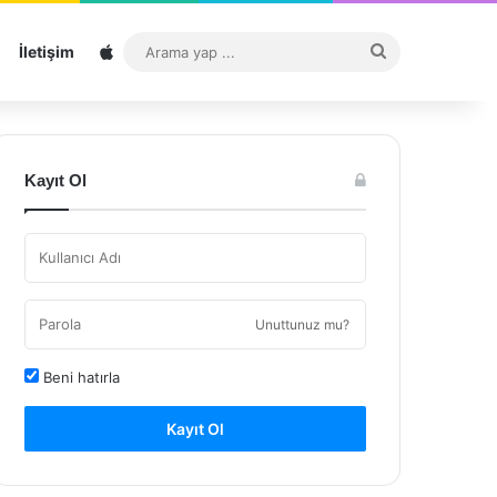
Sitemap
Arama
İletişim
yap
...
Kayıt Ol
Unuttunuz mu?
Beni hatırla
Kayıt Ol