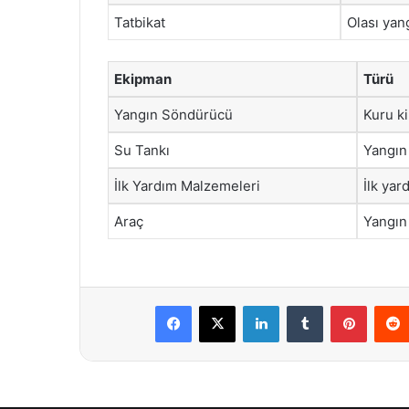
Tatbikat
Olası yan
Ekipman
Türü
Yangın Söndürücü
Kuru k
Su Tankı
Yangın 
İlk Yardım Malzemeleri
İlk yar
Araç
Yangın
Facebook
X
LinkedIn
Tumblr
Pintere