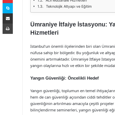
Acil Müdahale Hizmetleri
Skype
Teknolojik Altyapı ve Eğitim
E-Posta ile paylaş
Ümraniye İtfaiye İstasyonu: Y
Yazdır
Hizmetleri
İstanbul’un önemli ilçelerinden biri olan Ümran
nüfusa sahip bir bölgedir. Bu yoğunluk ve altya
önemini artırmaktadır. Ümraniye İtfaiye İstasyo
yangın olaylarına hızlı ve etkin bir şekilde müd
Yangın Güvenliği: Öncelikli Hedef
Yangın güvenliği, toplumun en temel ihtiyaçların
hem de can güvenliği açısından ciddi tehditler o
güvenliğinin artırılması amacıyla çeşitli projeler
bilinçlendirme seminerleri, yangın güvenliği eğit