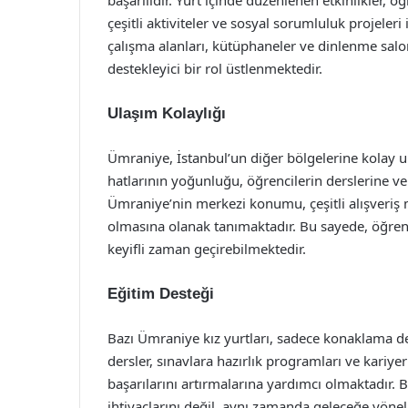
başarılıdır. Yurt içinde düzenlenen etkinlikler, 
çeşitli aktiviteler ve sosyal sorumluluk projeleri
çalışma alanları, kütüphaneler ve dinlenme salo
destekleyici bir rol üstlenmektedir.
Ulaşım Kolaylığı
Ümraniye, İstanbul’un diğer bölgelerine kolay 
hatlarının yoğunluğu, öğrencilerin derslerine ve
Ümraniye’nin merkezi konumu, çeşitli alışveriş 
olmasına olanak tanımaktadır. Bu sayede, öğren
keyifli zaman geçirebilmektedir.
Eğitim Desteği
Bazı Ümraniye kız yurtları, sadece konaklama d
dersler, sınavlara hazırlık programları ve kariy
başarılarını artırmalarına yardımcı olmaktadır. 
ihtiyaçlarını değil, aynı zamanda geleceğe yönel