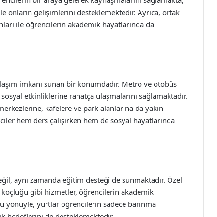
öğrencilerin bir araya gelerek kaynaşmalarını sağlamakta,
 ile onların gelişimlerini desteklemektedir. Ayrıca, ortak
nları ile öğrencilerin akademik hayatlarında da
ulaşım imkanı sunan bir konumdadır. Metro ve otobüs
 sosyal etkinliklerine rahatça ulaşmalarını sağlamaktadır.
merkezlerine, kafelere ve park alanlarına da yakın
ciler hem ders çalışırken hem de sosyal hayatlarında
eğil, aynı zamanda eğitim desteği de sunmaktadır. Özel
er koçluğu gibi hizmetler, öğrencilerin akademik
Bu yönüyle, yurtlar öğrencilerin sadece barınma
ik hedeflerini de desteklemektedir.