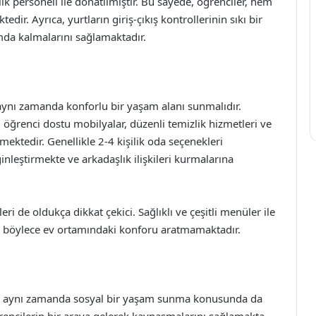
ik personeli ile donatılmıştır. Bu sayede, öğrenciler, hem
ir. Ayrıca, yurtların giriş-çıkış kontrollerinin sıkı bir
amda kalmalarını sağlamaktadır.
aynı zamanda konforlu bir yaşam alanı sunmalıdır.
, öğrenci dostu mobilyalar, düzenli temizlik hizmetleri ve
mektedir. Genellikle 2-4 kişilik oda seçenekleri
nleştirmekte ve arkadaşlık ilişkileri kurmalarına
 de oldukça dikkat çekici. Sağlıklı ve çeşitli menüler ile
a, böylece ev ortamındaki konforu aratmamaktadır.
il, aynı zamanda sosyal bir yaşam sunma konusunda da