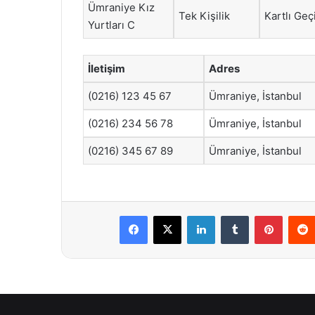
Ümraniye Kız
Tek Kişilik
Kartlı Geç
Yurtları C
İletişim
Adres
(0216) 123 45 67
Ümraniye, İstanbul
(0216) 234 56 78
Ümraniye, İstanbul
(0216) 345 67 89
Ümraniye, İstanbul
Facebook
X
LinkedIn
Tumblr
Pintere