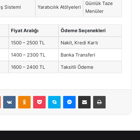
Günlük Taze
iş Sistemi
Yaratıcılık Atölyeleri
Menüler
Fiyat Aralığı
Ödeme Seçenekleri
1500 – 2500 TL
Nakit, Kredi Kartı
1400 – 2300 TL
Banka Transferi
1600 – 2400 TL
Taksitli Ödeme
st
Reddit
VKontakte
Odnoklassniki
Pocket
Skype
Messenger
E-Posta ile paylaş
Yazdır