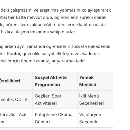
 ders çalışmasını ve araştırma yapmasını kolaylaştırarak
ısı her katta mevcut olup, öğrencilerin sürekli olarak
nde, öğrenciler uzaktan eğitim derslerine katılma ya da
 hızlıca ulaşma imkanına sahip olurlar.
 sağlarken aynı zamanda öğrencilerin sosyal ve akademik
r. Konfor, güvenlik, sosyal etkileşim ve akademik
enciler için önemli avantajlar yaratmaktadır.
Sosyal Aktivite
Yemek
zellikleri
Programları
Menüsü
Geziler, Spor
İkili Menü
üvenlik, CCTV
Aktiviteleri
Seçenekleri
örevlisi, Acil
Kütüphane Okuma
Vejetaryen
nı
Günleri
Seçenek