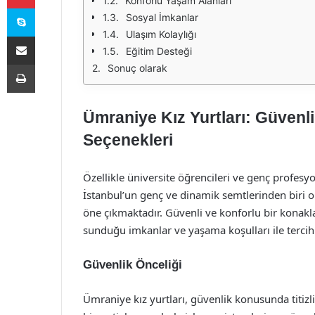
Konforlu Yaşam Alanları
Skype
Sosyal İmkanlar
Ulaşım Kolaylığı
E-Posta ile paylaş
Eğitim Desteği
Yazdır
Sonuç olarak
Ümraniye Kız Yurtları: Güven
Seçenekleri
Özellikle üniversite öğrencileri ve genç profesy
İstanbul’un genç ve dinamik semtlerinden biri ol
öne çıkmaktadır. Güvenli ve konforlu bir konakla
sunduğu imkanlar ve yaşama koşulları ile tercih 
Güvenlik Önceliği
Ümraniye kız yurtları, güvenlik konusunda titizli