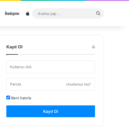
Sitemap
Arama
İletişim
yap
...
Kayıt Ol
Unuttunuz mu?
Beni hatırla
Kayıt Ol