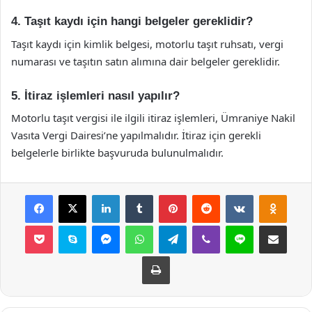
4. Taşıt kaydı için hangi belgeler gereklidir?
Taşıt kaydı için kimlik belgesi, motorlu taşıt ruhsatı, vergi
numarası ve taşıtın satın alımına dair belgeler gereklidir.
5. İtiraz işlemleri nasıl yapılır?
Motorlu taşıt vergisi ile ilgili itiraz işlemleri, Ümraniye Nakil
Vasıta Vergi Dairesi’ne yapılmalıdır. İtiraz için gerekli
belgelerle birlikte başvuruda bulunulmalıdır.
Facebook
X
LinkedIn
Tumblr
Pinterest
Reddit
VKontakte
Odnok
Pocket
Skype
Messenger
WhatsApp
Telegram
Viber
Line
E-Posta ile payla
Yazdır