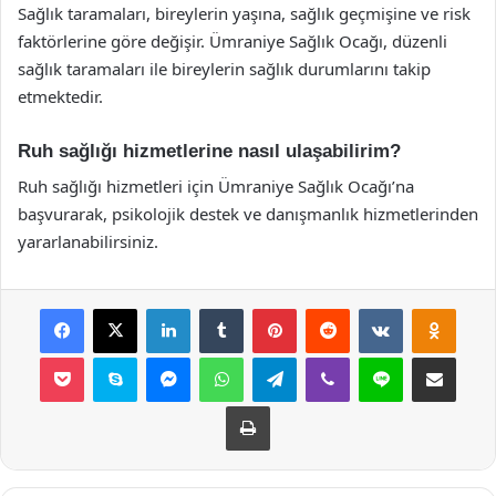
Sağlık taramaları, bireylerin yaşına, sağlık geçmişine ve risk
faktörlerine göre değişir. Ümraniye Sağlık Ocağı, düzenli
sağlık taramaları ile bireylerin sağlık durumlarını takip
etmektedir.
Ruh sağlığı hizmetlerine nasıl ulaşabilirim?
Ruh sağlığı hizmetleri için Ümraniye Sağlık Ocağı’na
başvurarak, psikolojik destek ve danışmanlık hizmetlerinden
yararlanabilirsiniz.
Facebook
X
LinkedIn
Tumblr
Pinterest
Reddit
VKontakte
Odnok
Pocket
Skype
Messenger
WhatsApp
Telegram
Viber
Line
E-Posta ile payla
Yazdır