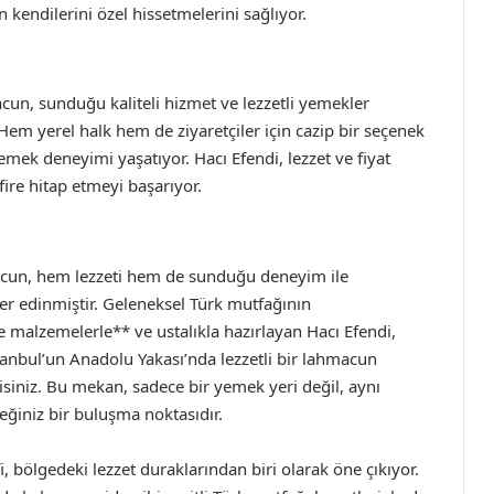
n kendilerini özel hissetmelerini sağlıyor.
un, sunduğu kaliteli hizmet ve lezzetli yemekler
em yerel halk hem de ziyaretçiler için cazip bir seçenek
mek deneyimi yaşatıyor. Hacı Efendi, lezzet ve fiyat
ire hitap etmeyi başarıyor.
acun, hem lezzeti hem de sunduğu deneyim ile
er edinmiştir. Geleneksel Türk mutfağının
 malzemelerle** ve ustalıkla hazırlayan Hacı Efendi,
tanbul’un Anadolu Yakası’nda lezzetli bir lahmacun
lisiniz. Bu mekan, sadece bir yemek yeri değil, aynı
ceğiniz bir buluşma noktasıdır.
 bölgedeki lezzet duraklarından biri olarak öne çıkıyor.