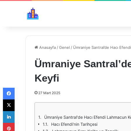
Anasayfa
/
Genel
/
Ümraniye Santral’de Hacı Efend
Ümraniye Santral’d
Keyfi
Facebook
27 Mart 2025
X
LinkedIn
Ümraniye Santral'de Hacı Efendi Lahmacun K
Pinterest
Hacı Efendi'nin Tarihçesi