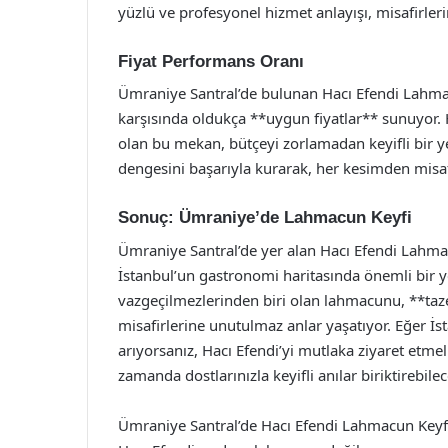
yüzlü ve profesyonel hizmet anlayışı, misafirleri
Fiyat Performans Oranı
Ümraniye Santral’de bulunan Hacı Efendi Lahmac
karşısında oldukça **uygun fiyatlar** sunuyor. H
olan bu mekan, bütçeyi zorlamadan keyifli bir ye
dengesini başarıyla kurarak, her kesimden misaf
Sonuç: Ümraniye’de Lahmacun Keyfi
Ümraniye Santral’de yer alan Hacı Efendi Lahm
İstanbul’un gastronomi haritasında önemli bir y
vazgeçilmezlerinden biri olan lahmacunu, **taze
misafirlerine unutulmaz anlar yaşatıyor. Eğer İs
arıyorsanız, Hacı Efendi’yi mutlaka ziyaret etme
zamanda dostlarınızla keyifli anılar biriktirebile
Ümraniye Santral’de Hacı Efendi Lahmacun Keyfi,