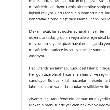
Hacı Efendi, sadece lahmacun değil, aynı zamanda
misafirlerini ağırlıyor. Geniş bir menüye sahip 
ilgisini çekiyor. Hacı Efendi’nin lahmacunları, i
baharatlarla zenginleştirilen kıymalı harcı, her
Mekan, sıcak bir atmosfer sunarak misafirlerini
düzeni, arkadaş grupları veya aileler için ideal 
mevcut, bu sayede güzel havalarda dışarıda yeme
misafirlerine sadece lezzetli yemekler sunmakl
yaşatıyor.
Hacı Efendi’nin lahmacununu özel kılan bir diğer 
Her gün taze olarak hazırlanan hamur ve seçkin et
sunuluyor. Bu titizlik, lahmacunların lezzetini ar
lahmacunların yanında sunulan yeşillikler ve li
Ziyaretçiler, Hacı Efendi’nin lahmacununu yedikte
Mekanın menüsünde yer alan baklava ve kadayıf g