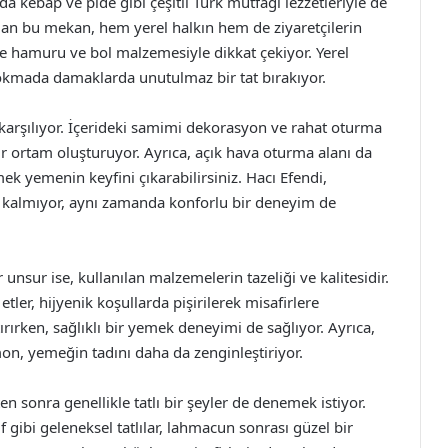
 kebap ve pide gibi çeşitli Türk mutfağı lezzetleriyle de
olan bu mekan, hem yerel halkın hem de ziyaretçilerin
nce hamuru ve bol malzemesiyle dikkat çekiyor. Yerel
 lokmada damaklarda unutulmaz bir tat bırakıyor.
 karşılıyor. İçerideki samimi dekorasyon ve rahat oturma
bir ortam oluşturuyor. Ayrıca, açık hava oturma alanı da
k yemenin keyfini çıkarabilirsiniz. Hacı Efendi,
a kalmıyor, aynı zamanda konforlu bir deneyim de
unsur ise, kullanılan malzemelerin tazeliği ve kalitesidir.
ler, hijyenik koşullarda pişirilerek misafirlere
tırırken, sağlıklı bir yemek deneyimi de sağlıyor. Ayrıca,
mon, yemeğin tadını daha da zenginleştiriyor.
n sonra genellikle tatlı bir şeyler de denemek istiyor.
ibi geleneksel tatlılar, lahmacun sonrası güzel bir