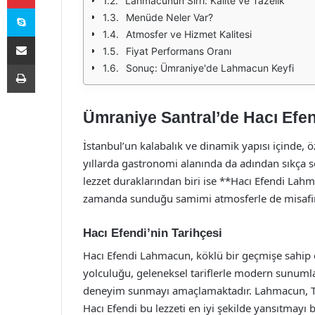
Lahmacunun Sırrı: Kalite ve Tazelik
Skype
Menüde Neler Var?
Atmosfer ve Hizmet Kalitesi
E-Posta ile paylaş
Fiyat Performans Oranı
Yazdır
Sonuç: Ümraniye'de Lahmacun Keyfi
Ümraniye Santral’de Hacı Efe
İstanbul’un kalabalık ve dinamik yapısı içinde, 
yıllarda gastronomi alanında da adından sıkça sö
lezzet duraklarından biri ise **Hacı Efendi Lah
zamanda sunduğu samimi atmosferle de misafirl
Hacı Efendi’nin Tarihçesi
Hacı Efendi Lahmacun, köklü bir geçmişe sahip ol
yolculuğu, geleneksel tariflerle modern sunumlar
deneyim sunmayı amaçlamaktadır. Lahmacun, Tür
Hacı Efendi bu lezzeti en iyi şekilde yansıtmayı 