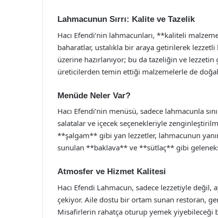
Lahmacunun Sırrı: Kalite ve Tazelik
Hacı Efendi’nin lahmacunları, **kaliteli malzemel
baharatlar, ustalıkla bir araya getirilerek lezzetl
üzerine hazırlanıyor; bu da tazeliğin ve lezzetin
üreticilerden temin ettiği malzemelerle de doğal
Menüde Neler Var?
Hacı Efendi’nin menüsü, sadece lahmacunla sınırlı
salatalar ve içecek seçenekleriyle zenginleştirilm
**şalgam** gibi yan lezzetler, lahmacunun yanı
sunulan **baklava** ve **sütlaç** gibi gelenekse
Atmosfer ve Hizmet Kalitesi
Hacı Efendi Lahmacun, sadece lezzetiyle değil, 
çekiyor. Aile dostu bir ortam sunan restoran, ge
Misafirlerin rahatça oturup yemek yiyebileceği bir