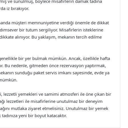
lanmış ve sunulmuş, böylece misafirlerin damak tadına
da iz bırakıyor.
zamanda müşteri memnuniyetine verdiği önemle de dikkat
dımsever bir tutum sergiliyor. Misafirlerin isteklerine
ep dikkate alınıyor. Bu yaklaşım, mekanın tercih edilme
nellikle bir yer bulmak mümkün. Ancak, özellikle hafta
yor. Bu nedenle, gitmeden önce rezervasyon yaptırmak,
a, mekanın sunduğu paket servis imkanı sayesinde, evde ya
k mümkün.
 lezzetli yemekleri ve samimi atmosferi ile öne çıkan bir
 lezzetleri ile misafirlerine unutulmaz bir deneyim
urağını mutlaka ziyaret etmelisiniz. Unutulmaz bir yemek
tadınıza yeni bir boyut katacaktır.