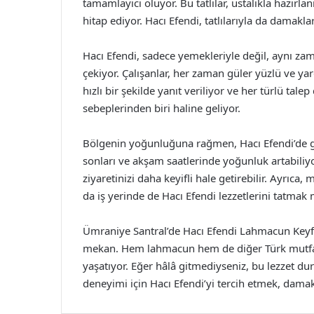
tamamlayıcı oluyor. Bu tatlılar, ustalıkla hazır
hitap ediyor. Hacı Efendi, tatlılarıyla da damaklar
Hacı Efendi, sadece yemekleriyle değil, aynı 
çekiyor. Çalışanlar, her zaman güler yüzlü ve yar
hızlı bir şekilde yanıt veriliyor ve her türlü tal
sebeplerinden biri haline geliyor.
Bölgenin yoğunluğuna rağmen, Hacı Efendi’de ge
sonları ve akşam saatlerinde yoğunluk artabili
ziyaretinizi daha keyifli hale getirebilir. Ayrıc
da iş yerinde de Hacı Efendi lezzetlerini tatma
Ümraniye Santral’de Hacı Efendi Lahmacun Keyfi,
mekan. Hem lahmacun hem de diğer Türk mutfağı
yaşatıyor. Eğer hâlâ gitmediyseniz, bu lezzet d
deneyimi için Hacı Efendi’yi tercih etmek, damak 