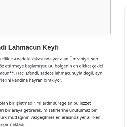
ndi Lahmacun Keyfi
özellikle Anadolu Yakası’nda yer alan Ümraniye, son
z ettirmeye başlamıştır. Bu bölgenin en dikkat çekici
macun**. Hacı Efendi, sadece lahmacunuyla değil, aynı
erini kendine hayran bırakıyor.
an bir işletmedir. Yıllardır süregelen bu lezzet
ı bir araya getirerek, misafirlerine unutulmaz bir
k mutfağının vazgeçilmezleri arasında yer alırken,
başarmaktadır.