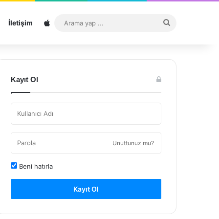
Sitemap
Arama
İletişim
yap
...
Kayıt Ol
Unuttunuz mu?
Beni hatırla
Kayıt Ol