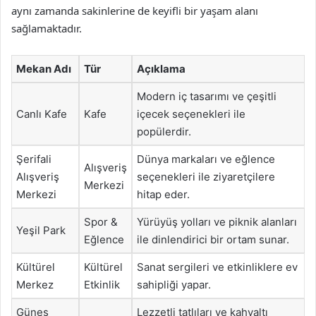
aynı zamanda sakinlerine de keyifli bir yaşam alanı
sağlamaktadır.
Mekan Adı
Tür
Açıklama
Modern iç tasarımı ve çeşitli
Canlı Kafe
Kafe
içecek seçenekleri ile
popülerdir.
Şerifali
Dünya markaları ve eğlence
Alışveriş
Alışveriş
seçenekleri ile ziyaretçilere
Merkezi
Merkezi
hitap eder.
Spor &
Yürüyüş yolları ve piknik alanları
Yeşil Park
Eğlence
ile dinlendirici bir ortam sunar.
Kültürel
Kültürel
Sanat sergileri ve etkinliklere ev
Merkez
Etkinlik
sahipliği yapar.
Güneş
Lezzetli tatlıları ve kahvaltı