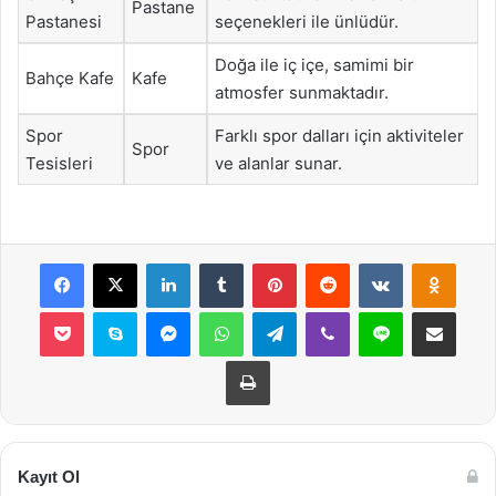
Pastane
Pastanesi
seçenekleri ile ünlüdür.
Doğa ile iç içe, samimi bir
Bahçe Kafe
Kafe
atmosfer sunmaktadır.
Spor
Farklı spor dalları için aktiviteler
Spor
Tesisleri
ve alanlar sunar.
Facebook
X
LinkedIn
Tumblr
Pinterest
Reddit
VKontakte
Odnok
Pocket
Skype
Messenger
WhatsApp
Telegram
Viber
Line
E-Posta ile payla
Yazdır
Kayıt Ol