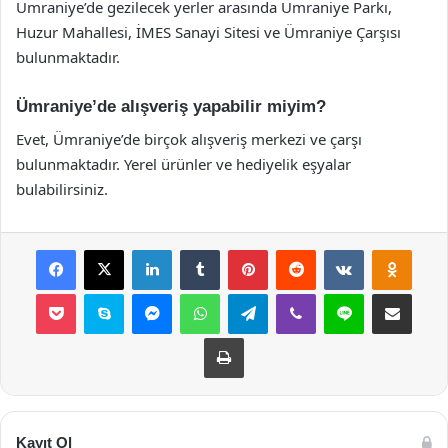
Ümraniye’de gezilecek yerler arasında Ümraniye Parkı,
Huzur Mahallesi, İMES Sanayi Sitesi ve Ümraniye Çarşısı
bulunmaktadır.
Ümraniye’de alışveriş yapabilir miyim?
Evet, Ümraniye’de birçok alışveriş merkezi ve çarşı
bulunmaktadır. Yerel ürünler ve hediyelik eşyalar
bulabilirsiniz.
Facebook
X
LinkedIn
Tumblr
Pinterest
Reddit
VKontakte
Odnok
Pocket
Skype
Messenger
WhatsApp
Telegram
Viber
Line
E-Posta ile payla
Yazdır
Kayıt Ol