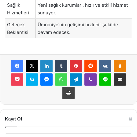
Sağlık
Yeni sağlık kurumları, hızlı ve etkili hizmet
Hizmetleri
sunuyor.
Gelecek
Ümraniye’nin gelişimi hızlı bir şekilde
Beklentisi
devam edecek.
Facebook
X
LinkedIn
Tumblr
Pinterest
Reddit
VKontakte
Odnok
Pocket
Skype
Messenger
WhatsApp
Telegram
Viber
Line
E-Posta ile payla
Yazdır
Kayıt Ol