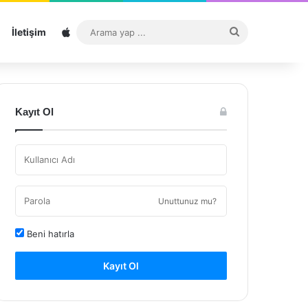
Sitemap
Arama
İletişim
yap
...
Kayıt Ol
Unuttunuz mu?
Beni hatırla
Kayıt Ol