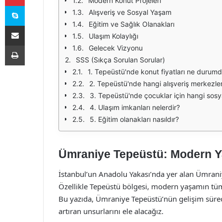
Modern Konut Projeleri
Skype
Alışveriş ve Sosyal Yaşam
Eğitim ve Sağlık Olanakları
E-Posta ile paylaş
Ulaşım Kolaylığı
Yazdır
Gelecek Vizyonu
SSS (Sıkça Sorulan Sorular)
1. Tepeüstü'nde konut fiyatları ne durum
2. Tepeüstü'nde hangi alışveriş merkezle
3. Tepeüstü'nde çocuklar için hangi sosy
4. Ulaşım imkanları nelerdir?
5. Eğitim olanakları nasıldır?
Ümraniye Tepeüstü: Modern Y
İstanbul’un Anadolu Yakası’nda yer alan Ümraniye,
Özellikle Tepeüstü bölgesi, modern yaşamın tüm 
Bu yazıda, Ümraniye Tepeüstü’nün gelişim sürec
artıran unsurlarını ele alacağız.