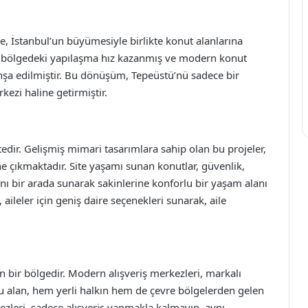
de, İstanbul’un büyümesiyle birlikte konut alanlarına
a, bölgedeki yapılaşma hız kazanmış ve modern konut
 inşa edilmiştir. Bu dönüşüm, Tepeüstü’nü sadece bir
ezi haline getirmiştir.
tedir. Gelişmiş mimari tasarımlara sahip olan bu projeler,
ne çıkmaktadır. Site yaşamı sunan konutlar, güvenlik,
anı bir arada sunarak sakinlerine konforlu bir yaşam alanı
aileler için geniş daire seçenekleri sunarak, aile
in bir bölgedir. Modern alışveriş merkezleri, markalı
bu alan, hem yerli halkın hem de çevre bölgelerden gelen
rkezleri, sadece alışveriş yapmakla kalmayıp, aynı