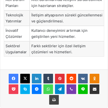
Planları
için hazırlanan stratejiler.
Teknolojik
İletişim altyapısının sürekli güncellenmesi
Yatırımlar
ve güçlendirilmesi.
İnovatif
Kullanıcı deneyimini artırmak için
Çözümler
geliştirilen yeni hizmetler.
Sektörel
Farklı sektörler için özel iletişim
Uygulamalar
çözümleri ve hizmetleri.
Facebook
X
LinkedIn
Tumblr
Pinterest
Reddit
VKontakte
Odnok
Pocket
Skype
Messenger
WhatsApp
Telegram
Viber
Line
E-Posta ile payla
Yazdır