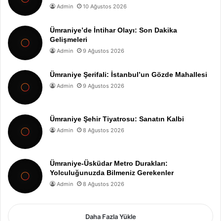
Admin
10 Ağustos 2026
Ümraniye’de İntihar Olayı: Son Dakika
Gelişmeleri
Admin
9 Ağustos 2026
Ümraniye Şerifali: İstanbul’un Gözde Mahallesi
Admin
9 Ağustos 2026
Ümraniye Şehir Tiyatrosu: Sanatın Kalbi
Admin
8 Ağustos 2026
Ümraniye-Üsküdar Metro Durakları:
Yolculuğunuzda Bilmeniz Gerekenler
Admin
8 Ağustos 2026
Daha Fazla Yükle