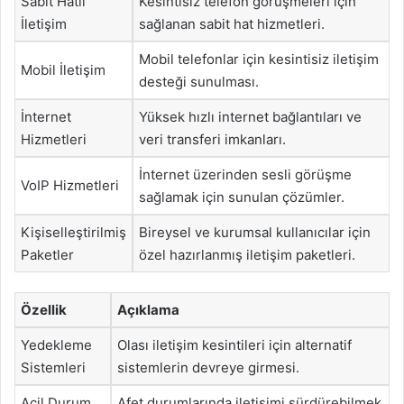
Sabit Hatlı
Kesintisiz telefon görüşmeleri için
İletişim
sağlanan sabit hat hizmetleri.
Mobil telefonlar için kesintisiz iletişim
Mobil İletişim
desteği sunulması.
İnternet
Yüksek hızlı internet bağlantıları ve
Hizmetleri
veri transferi imkanları.
İnternet üzerinden sesli görüşme
VoIP Hizmetleri
sağlamak için sunulan çözümler.
Kişiselleştirilmiş
Bireysel ve kurumsal kullanıcılar için
Paketler
özel hazırlanmış iletişim paketleri.
Özellik
Açıklama
Yedekleme
Olası iletişim kesintileri için alternatif
Sistemleri
sistemlerin devreye girmesi.
Acil Durum
Afet durumlarında iletişimi sürdürebilmek