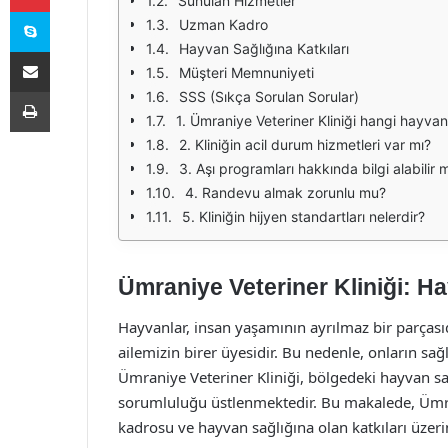
Sunulan Hizmetler
Skype
Uzman Kadro
Hayvan Sağlığına Katkıları
E-Posta ile paylaş
Müşteri Memnuniyeti
Yazdır
SSS (Sıkça Sorulan Sorular)
1. Ümraniye Veteriner Kliniği hangi hayva
2. Kliniğin acil durum hizmetleri var mı?
3. Aşı programları hakkında bilgi alabilir 
4. Randevu almak zorunlu mu?
5. Kliniğin hijyen standartları nelerdir?
Ümraniye Veteriner Kliniği: H
Hayvanlar, insan yaşamının ayrılmaz bir parçasıd
ailemizin birer üyesidir. Bu nedenle, onların sa
Ümraniye Veteriner Kliniği, bölgedeki hayvan sah
sorumluluğu üstlenmektedir. Bu makalede, Ümra
kadrosu ve hayvan sağlığına olan katkıları üzer