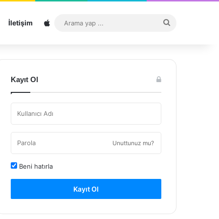
Sitemap
Arama
İletişim
yap
...
Kayıt Ol
Unuttunuz mu?
Beni hatırla
Kayıt Ol