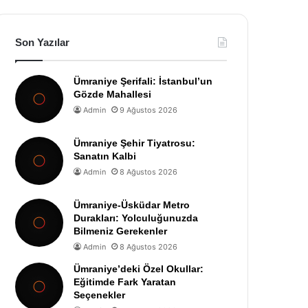
Son Yazılar
Ümraniye Şerifali: İstanbul’un
Gözde Mahallesi
Admin
9 Ağustos 2026
Ümraniye Şehir Tiyatrosu:
Sanatın Kalbi
Admin
8 Ağustos 2026
Ümraniye-Üsküdar Metro
Durakları: Yolculuğunuzda
Bilmeniz Gerekenler
Admin
8 Ağustos 2026
Ümraniye’deki Özel Okullar:
Eğitimde Fark Yaratan
Seçenekler