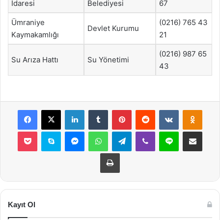
İdaresi
Belediyesi
67
Ümraniye
(0216) 765 43
Devlet Kurumu
Kaymakamlığı
21
(0216) 987 65
Su Arıza Hattı
Su Yönetimi
43
Facebook
X
LinkedIn
Tumblr
Pinterest
Reddit
VKontakte
Odnok
Pocket
Skype
Messenger
WhatsApp
Telegram
Viber
Line
E-Posta ile payla
Yazdır
Kayıt Ol