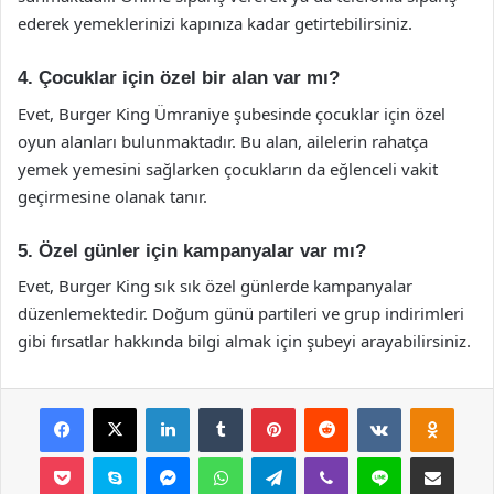
ederek yemeklerinizi kapınıza kadar getirtebilirsiniz.
4. Çocuklar için özel bir alan var mı?
Evet, Burger King Ümraniye şubesinde çocuklar için özel
oyun alanları bulunmaktadır. Bu alan, ailelerin rahatça
yemek yemesini sağlarken çocukların da eğlenceli vakit
geçirmesine olanak tanır.
5. Özel günler için kampanyalar var mı?
Evet, Burger King sık sık özel günlerde kampanyalar
düzenlemektedir. Doğum günü partileri ve grup indirimleri
gibi fırsatlar hakkında bilgi almak için şubeyi arayabilirsiniz.
Facebook
X
LinkedIn
Tumblr
Pinterest
Reddit
VKontakte
Odnok
Pocket
Skype
Messenger
WhatsApp
Telegram
Viber
Line
E-Posta ile payla