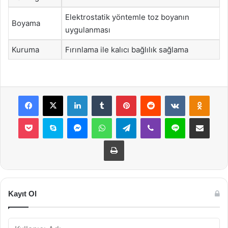
Elektrostatik yöntemle toz boyanın
Boyama
uygulanması
Kuruma
Fırınlama ile kalıcı bağlılık sağlama
Facebook
X
LinkedIn
Tumblr
Pinterest
Reddit
VKontakte
Odnok
Pocket
Skype
Messenger
WhatsApp
Telegram
Viber
Line
E-Posta ile payla
Yazdır
Kayıt Ol