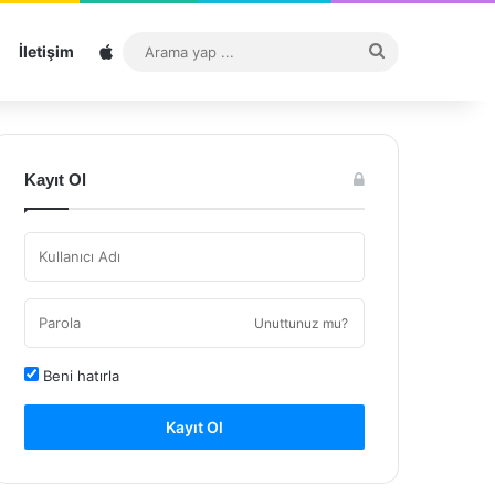
Sitemap
Arama
İletişim
yap
...
Kayıt Ol
Unuttunuz mu?
Beni hatırla
Kayıt Ol