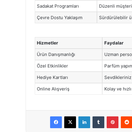
Sadakat Programları
Düzenli müşterile
Çevre Dostu Yaklaşım
Sürdürülebilir ür
Hizmetler
Faydalar
Ürün Danışmanlığı
Uzman person
Özel Etkinlikler
Parfüm yapım 
Hediye Kartları
Sevdikleriniz
Online Alışveriş
Kolay ve hızl
Facebook
X
LinkedIn
Tumblr
Pintere