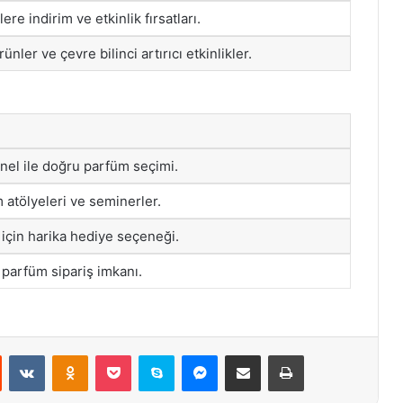
re indirim ve etkinlik fırsatları.
ünler ve çevre bilinci artırıcı etkinlikler.
el ile doğru parfüm seçimi.
atölyeleri ve seminerler.
 için harika hediye seçeneği.
ı parfüm sipariş imkanı.
st
Reddit
VKontakte
Odnoklassniki
Pocket
Skype
Messenger
E-Posta ile paylaş
Yazdır