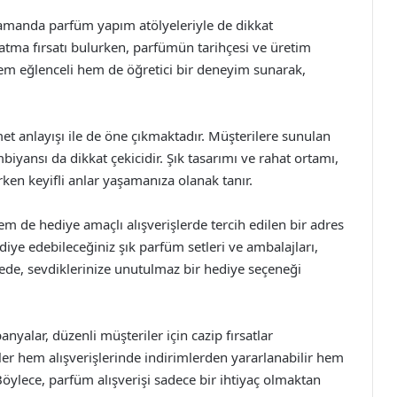
zamanda parfüm yapım atölyeleriyle de dikkat
ratma fırsatı bulurken, parfümün tarihçesi ve üretim
, hem eğlenceli hem de öğretici bir deneyim sunarak,
met anlayışı ile de öne çıkmaktadır. Müşterilere sunulan
yansı da dikkat çekicidir. Şık tasarımı ve rahat ortamı,
rken keyifli anlar yaşamanıza olanak tanır.
m de hediye amaçlı alışverişlerde tercih edilen bir adres
diye edebileceğiniz şık parfüm setleri ve ambalajları,
ede, sevdiklerinize unutulmaz bir hediye seçeneği
lar, düzenli müşteriler için cazip fırsatlar
er hem alışverişlerinde indirimlerden yararlanabilir hem
r. Böylece, parfüm alışverişi sadece bir ihtiyaç olmaktan