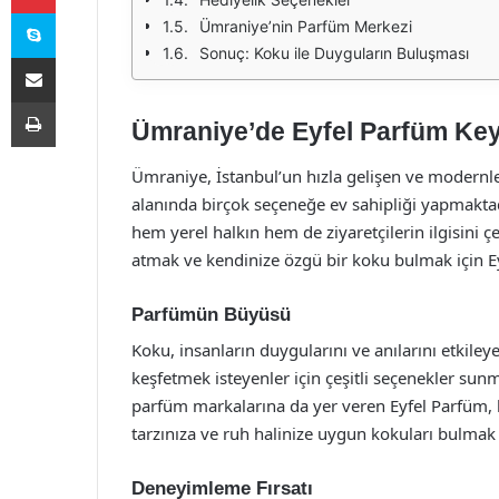
Skype
Ümraniye’nin Parfüm Merkezi
Sonuç: Koku ile Duyguların Buluşması
E-Posta ile paylaş
Yazdır
Ümraniye’de Eyfel Parfüm Key
Ümraniye, İstanbul’un hızla gelişen ve modernleş
alanında birçok seçeneğe ev sahipliği yapmaktadı
hem yerel halkın hem de ziyaretçilerin ilgisini
atmak ve kendinize özgü bir koku bulmak için 
Parfümün Büyüsü
Koku, insanların duygularını ve anılarını etkile
keşfetmek isteyenler için çeşitli seçenekler sun
parfüm markalarına da yer veren Eyfel Parfüm, h
tarzınıza ve ruh halinize uygun kokuları bulmak
Deneyimleme Fırsatı