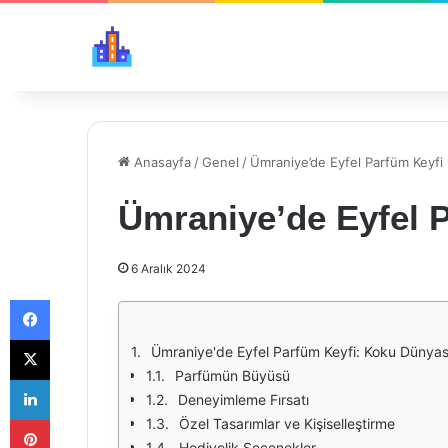
Anasayfa
/
Genel
/
Ümraniye’de Eyfel Parfüm Keyfi
Ümraniye’de Eyfel 
6 Aralık 2024
Facebook
X
Ümraniye'de Eyfel Parfüm Keyfi: Koku Dünyası
Parfümün Büyüsü
LinkedIn
Deneyimleme Fırsatı
Pinterest
Özel Tasarımlar ve Kişiselleştirme
Hediyelik Seçenekler