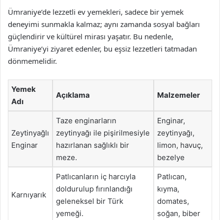
Ümraniye’de lezzetli ev yemekleri, sadece bir yemek
deneyimi sunmakla kalmaz; aynı zamanda sosyal bağları
güçlendirir ve kültürel mirası yaşatır. Bu nedenle,
Ümraniye’yi ziyaret edenler, bu eşsiz lezzetleri tatmadan
dönmemelidir.
Yemek
Açıklama
Malzemeler
Adı
Taze enginarların
Enginar,
Zeytinyağlı
zeytinyağı ile pişirilmesiyle
zeytinyağı,
Enginar
hazırlanan sağlıklı bir
limon, havuç,
meze.
bezelye
Patlıcanların iç harcıyla
Patlıcan,
doldurulup fırınlandığı
kıyma,
Karnıyarık
geleneksel bir Türk
domates,
yemeği.
soğan, biber