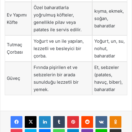
Özel baharatlarla
kıyma, ekmek,
Ev Yapımı
yoğrulmuş köfteler,
soğan,
Köfte
genellikle pilav veya
baharatlar
patates ile servis edilir.
Yoğurt ve un ile yapılan,
Yoğurt, un, su,
Tutmaç
lezzetli ve besleyici bir
nohut,
Çorbası
çorba.
baharatlar
Fırında pişirilen et ve
Et, sebzeler
sebzelerin bir arada
(patates,
Güveç
sunulduğu lezzetli bir
havuç, biber),
yemek.
baharatlar
Facebook
X
LinkedIn
Tumblr
Pinterest
Reddit
VKontakte
Odnok
Pocket
Skype
Messenger
WhatsApp
Telegram
Viber
Line
E-Posta ile payla