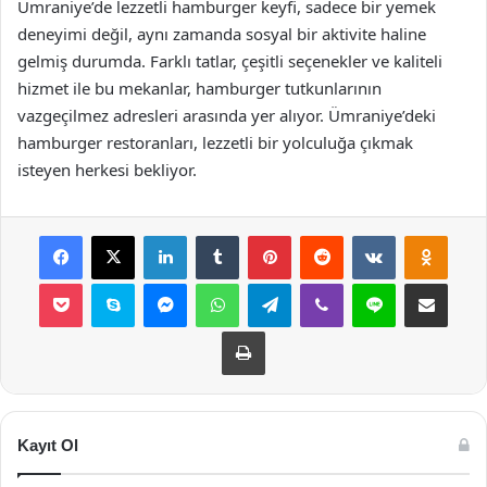
Ümraniye’de lezzetli hamburger keyfi, sadece bir yemek
deneyimi değil, aynı zamanda sosyal bir aktivite haline
gelmiş durumda. Farklı tatlar, çeşitli seçenekler ve kaliteli
hizmet ile bu mekanlar, hamburger tutkunlarının
vazgeçilmez adresleri arasında yer alıyor. Ümraniye’deki
hamburger restoranları, lezzetli bir yolculuğa çıkmak
isteyen herkesi bekliyor.
Facebook
X
LinkedIn
Tumblr
Pinterest
Reddit
VKontakte
Odnok
Pocket
Skype
Messenger
WhatsApp
Telegram
Viber
Line
E-Posta ile payla
Yazdır
Kayıt Ol