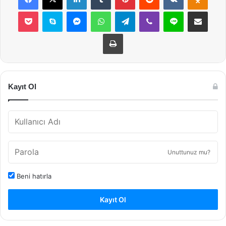
Pocket
Skype
Messenger
WhatsApp
Telegram
Viber
Line
E-Posta ile payla
Yazdır
Kayıt Ol
Unuttunuz mu?
Beni hatırla
Kayıt Ol