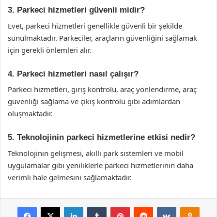
3. Parkeci hizmetleri güvenli midir?
Evet, parkeci hizmetleri genellikle güvenli bir şekilde
sunulmaktadır. Parkeciler, araçların güvenliğini sağlamak
için gerekli önlemleri alır.
4. Parkeci hizmetleri nasıl çalışır?
Parkeci hizmetleri, giriş kontrolü, araç yönlendirme, araç
güvenliği sağlama ve çıkış kontrolü gibi adımlardan
oluşmaktadır.
5. Teknolojinin parkeci hizmetlerine etkisi nedir?
Teknolojinin gelişmesi, akıllı park sistemleri ve mobil
uygulamalar gibi yeniliklerle parkeci hizmetlerinin daha
verimli hale gelmesini sağlamaktadır.
Facebook
X
LinkedIn
Tumblr
Pinterest
Reddit
VKontakte
Odnok