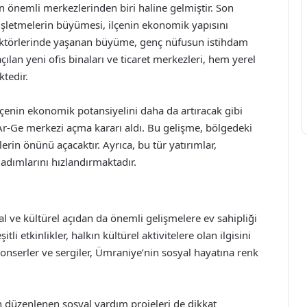
n önemli merkezlerinden biri haline gelmiştir. Son
işletmelerin büyümesi, ilçenin ekonomik yapısını
 sektörlerinde yaşanan büyüme, genç nüfusun istihdam
lan yeni ofis binaları ve ticaret merkezleri, hem yerel
ktedir.
lçenin ekonomik potansiyelini daha da artıracak gibi
r Ar-Ge merkezi açma kararı aldı. Bu gelişme, bölgedeki
erin önünü açacaktır. Ayrıca, bu tür yatırımlar,
adımlarını hızlandırmaktadır.
l ve kültürel açıdan da önemli gelişmelere ev sahipliği
i etkinlikler, halkın kültürel aktivitelere olan ilgisini
ğı konserler ve sergiler, Ümraniye’nin sosyal hayatına renk
n düzenlenen sosyal yardım projeleri de dikkat