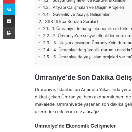
Sosyal Gelişmeler ve Kültürel Etkinlikler
Skype
Altyapı Çalışmaları ve Ulaşım Projeleri
Güvenlik ve Asayiş Gelişmeleri
E-Posta ile paylaş
SSS (Sıkça Sorulan Sorular)
Yazdır
1. Ümraniye'de hangi ekonomik sektörler 
2. Ümraniye'de sosyal etkinlikler nereler
3. Ulaşım açısından Ümraniye'nin durumu
4. Ümraniye'de güvenlik durumu nasıldır
5. Ümraniye'de yeşil alan projeleri var mı
Ümraniye’de Son Dakika Geliş
Ümraniye, İstanbul’un Anadolu Yakası’nda yer alan
dikkat çeken Ümraniye, hem ekonomik hem de so
makalede, Ümraniye’de yaşanan son dakika geliş
üzerindeki etkilerini ele alacağız.
Ümraniye’de Ekonomik Gelişmeler