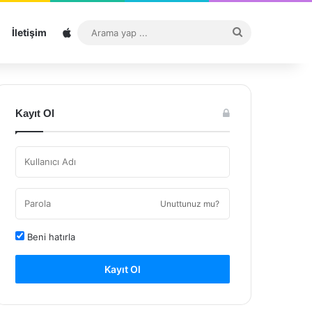
Sitemap
Arama
İletişim
yap
...
Kayıt Ol
Unuttunuz mu?
Beni hatırla
Kayıt Ol