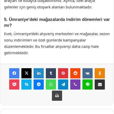
araçları ile kolayca ulaşabilirsiniz. Ayrıca, özel araçla
gelenler için geniş otopark alanları bulunmaktadır.
5. Ümraniye’deki mağazalarda indirim dönemleri var
mı?
Evet, Ümraniye’deki alışveriş merkezleri ve mağazalar, sezon
sonu indirimleri ve özel günlerde kampanyalar
düzenlemektedir. Bu fırsatlar alışverişi daha cazip hale
getirmektedir.
Facebook
X
LinkedIn
Tumblr
Pinterest
Reddit
VKontakte
Odnok
Pocket
Skype
Messenger
WhatsApp
Telegram
Viber
Line
E-Posta ile payla
Yazdır