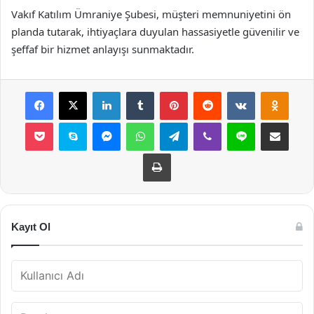
Vakıf Katılım Ümraniye Şubesi, müşteri memnuniyetini ön
planda tutarak, ihtiyaçlara duyulan hassasiyetle güvenilir ve
şeffaf bir hizmet anlayışı sunmaktadır.
Facebook
X
LinkedIn
Tumblr
Pinterest
Reddit
VKontakte
Odnok
Pocket
Skype
Messenger
WhatsApp
Telegram
Viber
Line
E-Posta ile payla
Yazdır
Kayıt Ol