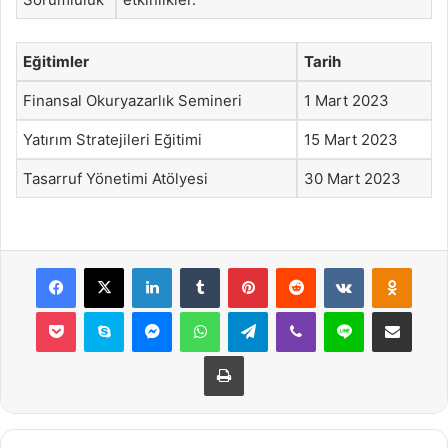
Eğitimler
Tarih
Finansal Okuryazarlık Semineri
1 Mart 2023
Yatırım Stratejileri Eğitimi
15 Mart 2023
Tasarruf Yönetimi Atölyesi
30 Mart 2023
Facebook
X
LinkedIn
Tumblr
Pinterest
Reddit
VKontakte
Odnok
Pocket
Skype
Messenger
WhatsApp
Telegram
Viber
Line
E-Posta ile payla
Yazdır