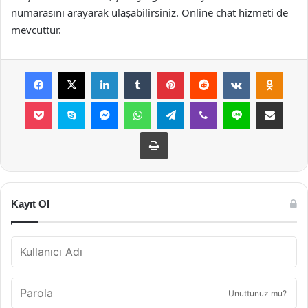
numarasını arayarak ulaşabilirsiniz. Online chat hizmeti de
mevcuttur.
Facebook
X
LinkedIn
Tumblr
Pinterest
Reddit
VKontakte
Odnok
Pocket
Skype
Messenger
WhatsApp
Telegram
Viber
Line
E-Posta ile payla
Yazdır
Kayıt Ol
Unuttunuz mu?