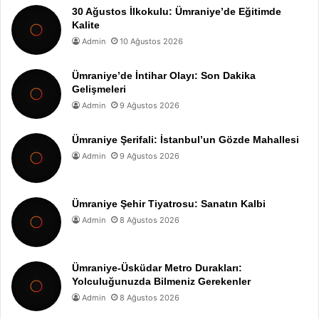
30 Ağustos İlkokulu: Ümraniye’de Eğitimde
Kalite
Admin
10 Ağustos 2026
Ümraniye’de İntihar Olayı: Son Dakika
Gelişmeleri
Admin
9 Ağustos 2026
Ümraniye Şerifali: İstanbul’un Gözde Mahallesi
Admin
9 Ağustos 2026
Ümraniye Şehir Tiyatrosu: Sanatın Kalbi
Admin
8 Ağustos 2026
Ümraniye-Üsküdar Metro Durakları:
Yolculuğunuzda Bilmeniz Gerekenler
Admin
8 Ağustos 2026