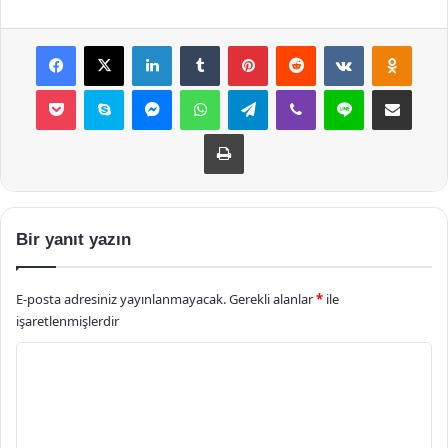
Facebook
X
LinkedIn
Tumblr
Pinterest
Reddit
VKontakte
Odnok
Pocket
Skype
Messenger
WhatsApp
Telegram
Viber
Line
E-Posta ile payla
Yazdır
Bir yanıt yazın
E-posta adresiniz yayınlanmayacak.
Gerekli alanlar
*
ile
işaretlenmişlerdir
Y
o
r
u